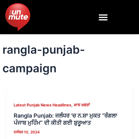
Skip
to
content
rangla-punjab-
campaign
,
Latest Punjab News Headlines
ਖ਼ਾਸ ਖ਼ਬਰਾਂ
Rangla Punjab: ਜਲੰਧਰ ‘ਚ ਨ.ਸ਼ਾ ਮੁਕਤ “ਰੰਗਲਾ
ਪੰਜਾਬ ਮੁਹਿੰਮ” ਦੀ ਕੀਤੀ ਗਈ ਸ਼ੁਰੂਆਤ
ਦਸੰਬਰ 10, 2024