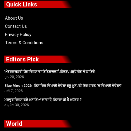
o
t
b
g
Quick Links
o
t
e
r
k
e
a
r
m
About Us
Contact Us
Privacy Policy
Terms & Conditions
Editors Pick
ਅੰਤਰਰਾਸ਼ਟਰੀ ਯੋਗ ਦਿਵਸ ਦਾ ਇਤਿਹਾਸਕ ਪਿਛੋਕੜ, ਪੜ੍ਹੋ ਯੋਗ ਦੇ ਫ਼ਾਇਦੇ
ਜੂਨ 20, 2026
Blue Moon 2026 : ਇਸ ਦਿਨ ਦਿਖਾਈ ਦੇਵੇਗਾ ਬਲੂ ਮੂਨ, ਕੀ ਇਹ ਭਾਰਤ ‘ਚ ਦਿਖਾਈ ਦੇਵੇਗਾ?
ਮਈ 7, 2026
ਮਜ਼ਦੂਰ ਦਿਵਸ ਕਦੋਂ ਮਨਾਇਆ ਜਾਂਦਾ ਹੈ, ਇਸਦਾ ਕੀ ਹੈ ਮਹੱਤਵ ?
ਅਪ੍ਰੈਲ 30, 2026
World