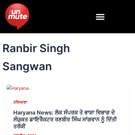
Skip
to
content
Ranbir Singh
Sangwan
ਹਰਿਆਣਾ
Haryana News: ਲੋਕ ਸੰਪਰਕ ਤੇ ਭਾਸ਼ਾ ਵਿਭਾਗ ਦੇ
ਸੰਯੁਕਤ ਡਾਇਰੈਕਟਰ ਰਣਬੀਰ ਸਿੰਘ ਸਾਂਗਵਾਨ ਨੂੰ ਦਿੱਤੀ
ਤਰੱਕੀ