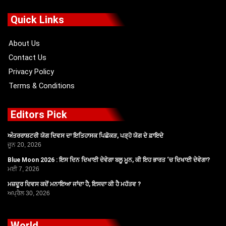
e
w
t
t
b
i
u
a
o
t
b
g
Quick Links
o
t
e
r
k
e
a
r
m
About Us
Contact Us
Privacy Policy
Terms & Conditions
Editors Pick
ਅੰਤਰਰਾਸ਼ਟਰੀ ਯੋਗ ਦਿਵਸ ਦਾ ਇਤਿਹਾਸਕ ਪਿਛੋਕੜ, ਪੜ੍ਹੋ ਯੋਗ ਦੇ ਫ਼ਾਇਦੇ
ਜੂਨ 20, 2026
Blue Moon 2026 : ਇਸ ਦਿਨ ਦਿਖਾਈ ਦੇਵੇਗਾ ਬਲੂ ਮੂਨ, ਕੀ ਇਹ ਭਾਰਤ ‘ਚ ਦਿਖਾਈ ਦੇਵੇਗਾ?
ਮਈ 7, 2026
ਮਜ਼ਦੂਰ ਦਿਵਸ ਕਦੋਂ ਮਨਾਇਆ ਜਾਂਦਾ ਹੈ, ਇਸਦਾ ਕੀ ਹੈ ਮਹੱਤਵ ?
ਅਪ੍ਰੈਲ 30, 2026
World