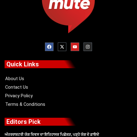
F
X
Y
I
a
-
o
n
c
t
u
s
e
w
t
t
b
i
u
a
o
t
b
g
Quick Links
o
t
e
r
k
e
a
r
m
About Us
Contact Us
Privacy Policy
Terms & Conditions
Editors Pick
ਅੰਤਰਰਾਸ਼ਟਰੀ ਯੋਗ ਦਿਵਸ ਦਾ ਇਤਿਹਾਸਕ ਪਿਛੋਕੜ, ਪੜ੍ਹੋ ਯੋਗ ਦੇ ਫ਼ਾਇਦੇ