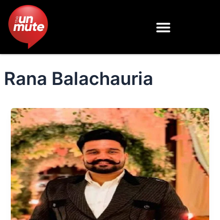
Skip
to
content
Rana Balachauria