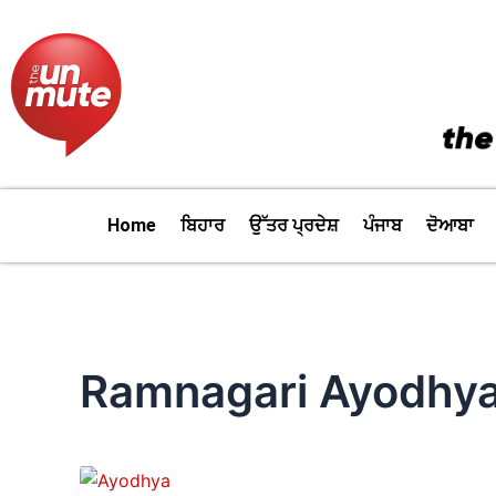
Skip
to
content
Home
ਬਿਹਾਰ
ਉੱਤਰ ਪ੍ਰਦੇਸ਼
ਪੰਜਾਬ
ਦੋਆਬਾ
Ramnagari Ayodhy