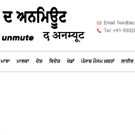
Email: feedb
Tel: +91-9302
ਮਾਝਾ
ਮਾਲਵਾ
ਦੇਸ਼
ਵਿਦੇਸ਼
ਖੇਡਾਂ
ਪੰਜਾਬ ਮੌਸਮ ਖ਼ਬਰਾਂ
ਲਾਈਵ 