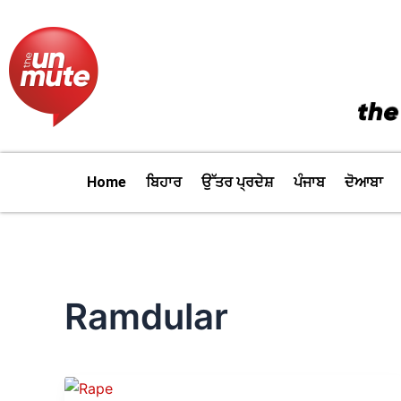
Skip
to
content
Home
ਬਿਹਾਰ
ਉੱਤਰ ਪ੍ਰਦੇਸ਼
ਪੰਜਾਬ
ਦੋਆਬਾ
Ramdular