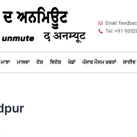
Email: feedb
Tel: +91-9302
ਮਾਝਾ
ਮਾਲਵਾ
ਦੇਸ਼
ਵਿਦੇਸ਼
ਖੇਡਾਂ
ਪੰਜਾਬ ਮੌਸਮ ਖ਼ਬਰਾਂ
ਲਾਈਵ 
dpur