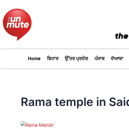
Skip
to
content
Home
ਬਿਹਾਰ
ਉੱਤਰ ਪ੍ਰਦੇਸ਼
ਪੰਜਾਬ
ਦੋਆਬਾ
Rama temple in Sai