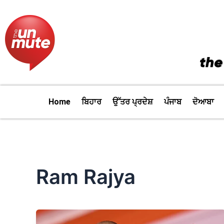
Skip
to
content
Home
ਬਿਹਾਰ
ਉੱਤਰ ਪ੍ਰਦੇਸ਼
ਪੰਜਾਬ
ਦੋਆਬਾ
Ram Rajya