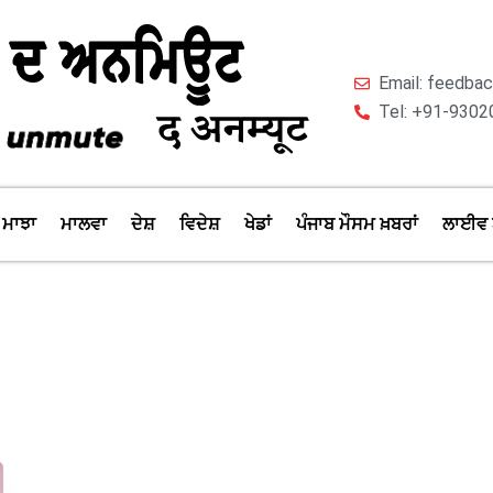
Email: feedb
Tel: +91-9302
ਮਾਝਾ
ਮਾਲਵਾ
ਦੇਸ਼
ਵਿਦੇਸ਼
ਖੇਡਾਂ
ਪੰਜਾਬ ਮੌਸਮ ਖ਼ਬਰਾਂ
ਲਾਈਵ 