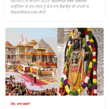
ਚੰਡੀਗੜ੍ਹ,15 ਅਪ੍ਰੈਲ 2025: Ayodhya Ram Mandir:
ਅਯੁੱਧਿਆ ‘ਚ ਰਾਮ ਮੰਦਰ ਨੂੰ ਬੰ.ਬ ਨਾਲ ਉਡਾਉਣ ਦੀ ਮਾਮਲੇ ‘ਚ
ਐਫਆਈਆਰ ਦਰਜ ਕੀਤੀ
,
ਦੇਸ਼
ਖ਼ਾਸ ਖ਼ਬਰਾਂ