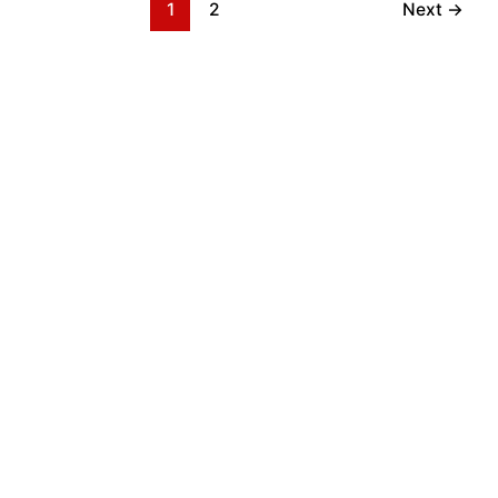
1
2
Next
→