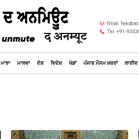
Email: feedb
Tel: +91-9302
ਮਾਝਾ
ਮਾਲਵਾ
ਦੇਸ਼
ਵਿਦੇਸ਼
ਖੇਡਾਂ
ਪੰਜਾਬ ਮੌਸਮ ਖ਼ਬਰਾਂ
ਲਾਈਵ 