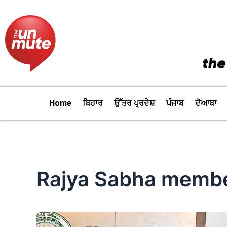
Skip
to
content
Home
ਬਿਹਾਰ
ਉੱਤਰ ਪ੍ਰਦੇਸ਼
ਪੰਜਾਬ
ਦੋਆਬਾ
Rajya Sabha memb