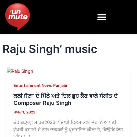
Skip
to
content
Raju Singh’ music
Entertainment News Punjabi
ਕਲੀ ਜੋਟਾ’ ਦੇ ਮਿੱਠੇ ਅਤੇ ਦਿਲ ਛੂਹ ਲੈਣ ਵਾਲੇ ਸੰਗੀਤ ਦੇ
Composer Raju Singh
ਮਾਰਚ 1, 2023
ਚੰਡੀਗੜ੍ਹ,1 ਮਾਰਚ2023: ਪੰਜਾਬੀ ਫਿਲਮ ਕਲੀ ਜੋਟਾ ਨੇ ਆਪਣੀ
ਵੱਖਰੀ ਕਹਾਣੀ ਦੇ ਨਾਲ ਦਰਸ਼ਕਾਂ ਨੂੰ ਪ੍ਰਭਾਵਿਤ ਕੀਤਾ ਹੈ, ਕਿਉਂਕਿ ਇਹ
ਪ੍ਰੇਮ […]