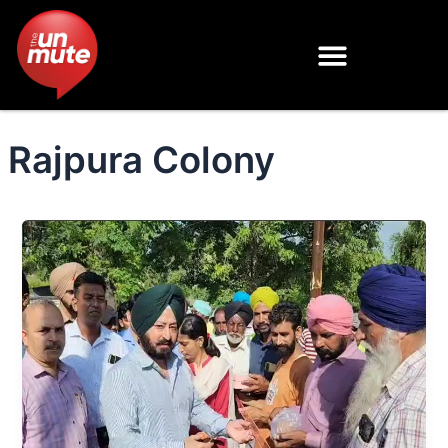
Skip
to
content
Rajpura Colony