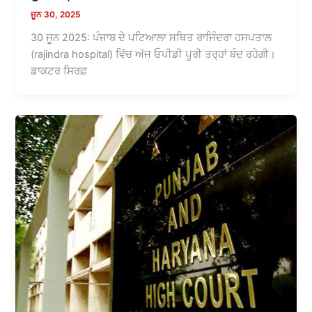
ਜੂਨ 30, 2025
30 ਜੂਨ 2025: ਪੰਜਾਬ ਦੇ ਪਟਿਆਲਾ ਸਥਿਤ ਰਾਜਿੰਦਰਾ ਹਸਪਤਾਲ
(rajindra hospital) ਵਿੱਚ ਅੱਜ ਓਪੀਡੀ ਪੂਰੀ ਤਰ੍ਹਾਂ ਬੰਦ ਰਹੇਗੀ।
ਡਾਕਟਰ ਸਿਰਫ਼