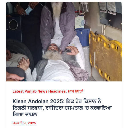
,
Latest Punjab News Headlines
ਖ਼ਾਸ ਖ਼ਬਰਾਂ
Kisan Andolan 2025: ਇਕ ਹੋਰ ਕਿਸਾਨ ਨੇ
ਨਿਗਲੀ ਸਲਫਾਸ, ਰਾਜਿੰਦਰਾ ਹਸਪਤਾਲ ‘ਚ ਕਰਵਾਇਆ
ਗਿਆ ਦਾਖ਼ਲ
ਜਨਵਰੀ 9, 2025