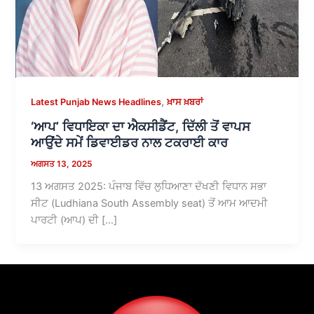
,
Latest Punjab News Headlines
ਖ਼ਾਸ ਖ਼ਬਰਾਂ
‘ਆਪ’ ਵਿਧਾਇਕਾ ਦਾ ਐਕਸੀਡੈਂਟ, ਦਿੱਲੀ ਤੋਂ ਵਾਪਸ
ਆਉਂਦੇ ਸਮੇਂ ਡਿਵਾਈਡਰ ਨਾਲ ਟਕਰਾਈ ਕਾਰ
ਅਗਸਤ 13, 2025
13 ਅਗਸਤ 2025: ਪੰਜਾਬ ਵਿੱਚ ਲੁਧਿਆਣਾ ਦੱਖਣੀ ਵਿਧਾਨ ਸਭਾ
ਸੀਟ (Ludhiana South Assembly seat) ਤੋਂ ਆਮ ਆਦਮੀ
ਪਾਰਟੀ (ਆਪ) ਦੀ […]