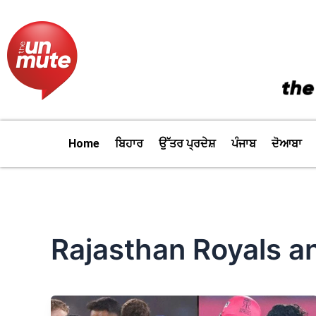
Skip
to
content
Home
ਬਿਹਾਰ
ਉੱਤਰ ਪ੍ਰਦੇਸ਼
ਪੰਜਾਬ
ਦੋਆਬਾ
Rajasthan Royals a