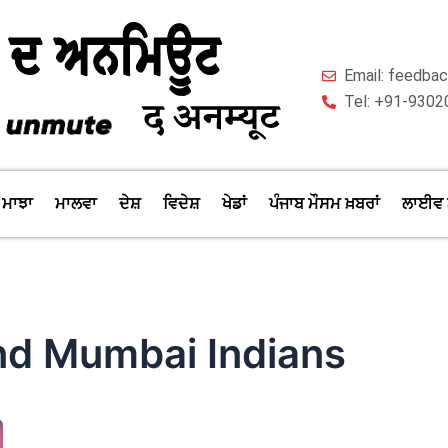
Email: feedb
Tel: +91-9302
ਮਾਝਾ
ਮਾਲਵਾ
ਦੇਸ਼
ਵਿਦੇਸ਼
ਖੇਡਾਂ
ਪੰਜਾਬ ਮੌਸਮ ਖ਼ਬਰਾਂ
ਲਾਈਵ 
nd Mumbai Indians