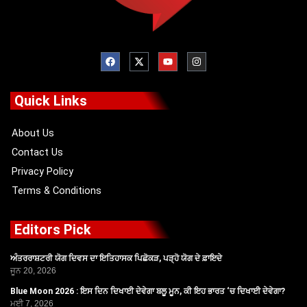
F
X
Y
I
a
-
o
n
c
t
u
s
e
w
t
t
b
i
u
a
o
t
b
g
Quick Links
o
t
e
r
k
e
a
r
m
About Us
Contact Us
Privacy Policy
Terms & Conditions
Editors Pick
ਅੰਤਰਰਾਸ਼ਟਰੀ ਯੋਗ ਦਿਵਸ ਦਾ ਇਤਿਹਾਸਕ ਪਿਛੋਕੜ, ਪੜ੍ਹੋ ਯੋਗ ਦੇ ਫ਼ਾਇਦੇ
ਜੂਨ 20, 2026
Blue Moon 2026 : ਇਸ ਦਿਨ ਦਿਖਾਈ ਦੇਵੇਗਾ ਬਲੂ ਮੂਨ, ਕੀ ਇਹ ਭਾਰਤ ‘ਚ ਦਿਖਾਈ ਦੇਵੇਗਾ?
ਮਈ 7, 2026