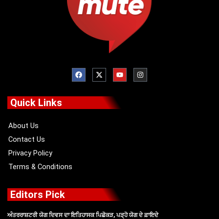
F
X
Y
I
a
-
o
n
c
t
u
s
e
w
t
t
b
i
u
a
o
t
b
g
Quick Links
o
t
e
r
k
e
a
r
m
About Us
Contact Us
Privacy Policy
Terms & Conditions
Editors Pick
ਅੰਤਰਰਾਸ਼ਟਰੀ ਯੋਗ ਦਿਵਸ ਦਾ ਇਤਿਹਾਸਕ ਪਿਛੋਕੜ, ਪੜ੍ਹੋ ਯੋਗ ਦੇ ਫ਼ਾਇਦੇ