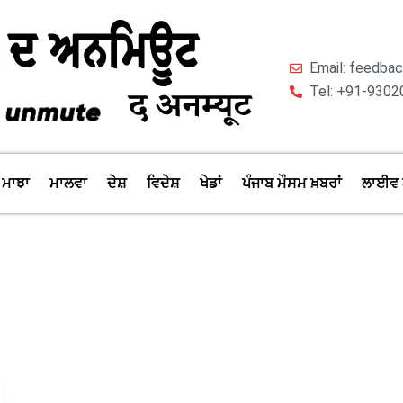
Email: feedb
Tel: +91-9302
ਮਾਝਾ
ਮਾਲਵਾ
ਦੇਸ਼
ਵਿਦੇਸ਼
ਖੇਡਾਂ
ਪੰਜਾਬ ਮੌਸਮ ਖ਼ਬਰਾਂ
ਲਾਈਵ 