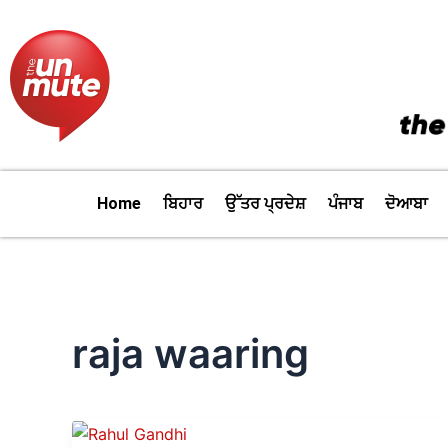
Skip
to
content
Home
ਬਿਹਾਰ
ਉੱਤਰ ਪ੍ਰਦੇਸ਼
ਪੰਜਾਬ
ਦੋਆਬਾ
raja waaring