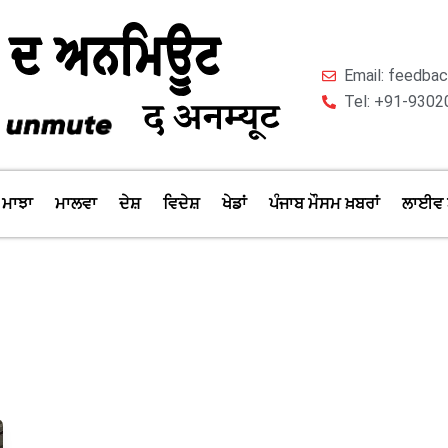
Email: feedb
Tel: +91-9302
ਮਾਝਾ
ਮਾਲਵਾ
ਦੇਸ਼
ਵਿਦੇਸ਼
ਖੇਡਾਂ
ਪੰਜਾਬ ਮੌਸਮ ਖ਼ਬਰਾਂ
ਲਾਈਵ 