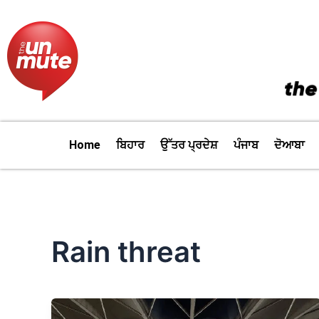
Skip
to
content
Home
ਬਿਹਾਰ
ਉੱਤਰ ਪ੍ਰਦੇਸ਼
ਪੰਜਾਬ
ਦੋਆਬਾ
Rain threat