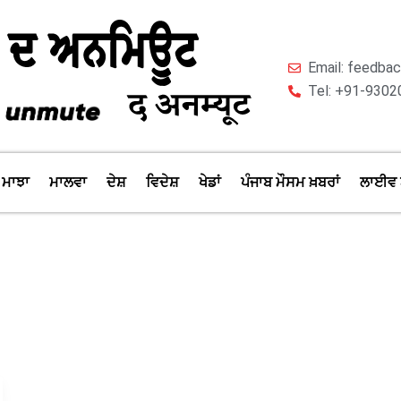
Email: feedb
Tel: +91-9302
ਮਾਝਾ
ਮਾਲਵਾ
ਦੇਸ਼
ਵਿਦੇਸ਼
ਖੇਡਾਂ
ਪੰਜਾਬ ਮੌਸਮ ਖ਼ਬਰਾਂ
ਲਾਈਵ 