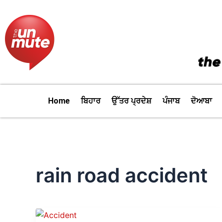
Skip
to
content
Home
ਬਿਹਾਰ
ਉੱਤਰ ਪ੍ਰਦੇਸ਼
ਪੰਜਾਬ
ਦੋਆਬਾ
rain road accident