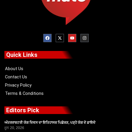
F
X
Y
I
a
-
o
n
c
t
u
s
e
w
t
t
b
i
u
a
o
t
b
g
Quick Links
o
t
e
r
k
e
a
r
m
About Us
Contact Us
Privacy Policy
Terms & Conditions
Editors Pick
ਅੰਤਰਰਾਸ਼ਟਰੀ ਯੋਗ ਦਿਵਸ ਦਾ ਇਤਿਹਾਸਕ ਪਿਛੋਕੜ, ਪੜ੍ਹੋ ਯੋਗ ਦੇ ਫ਼ਾਇਦੇ
ਜੂਨ 20, 2026