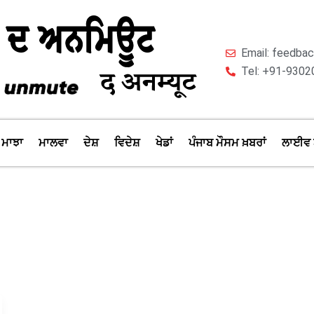
Email: feedb
Tel: +91-9302
ਮਾਝਾ
ਮਾਲਵਾ
ਦੇਸ਼
ਵਿਦੇਸ਼
ਖੇਡਾਂ
ਪੰਜਾਬ ਮੌਸਮ ਖ਼ਬਰਾਂ
ਲਾਈਵ 