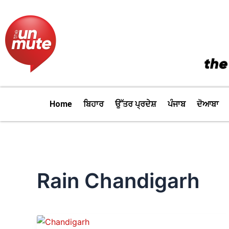
Skip
to
content
Home
ਬਿਹਾਰ
ਉੱਤਰ ਪ੍ਰਦੇਸ਼
ਪੰਜਾਬ
ਦੋਆਬਾ
Rain Chandigarh