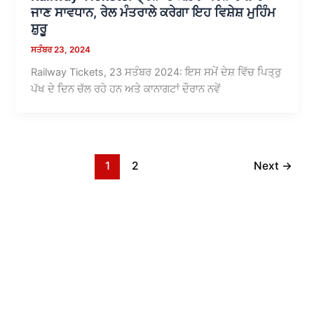
ਜਾਣ ਸਾਵਧਾਨ, ਰੇਲ ਮੰਤਰਾਲੇ ਕਰੇਗਾ ਇਹ ਵਿਸ਼ੇਸ਼ ਮੁਹਿੰਮ
ਸ਼ੁਰੂ
ਸਤੰਬਰ 23, 2024
Railway Tickets, 23 ਸਤੰਬਰ 2024: ਇਸ ਸਮੇਂ ਦੇਸ਼ ਵਿੱਚ ਪਿਤ੍ਰੁ
ਪੱਖ ਦੇ ਦਿਨ ਚੱਲ ਰਹੇ ਹਨ ਅਤੇ ਕਾਨਾਗਟਾਂ ਦੌਰਾਨ ਨਵੇਂ
1
2
Next
→