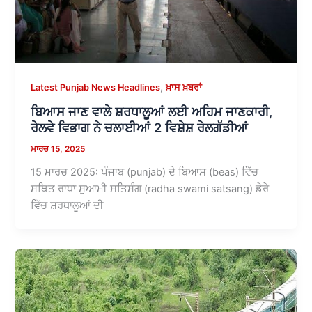
,
Latest Punjab News Headlines
ਖ਼ਾਸ ਖ਼ਬਰਾਂ
ਬਿਆਸ ਜਾਣ ਵਾਲੇ ਸ਼ਰਧਾਲੂਆਂ ਲਈ ਅਹਿਮ ਜਾਣਕਾਰੀ,
ਰੇਲਵੇ ਵਿਭਾਗ ਨੇ ਚਲਾਈਆਂ 2 ਵਿਸ਼ੇਸ਼ ਰੇਲਗੱਡੀਆਂ
ਮਾਰਚ 15, 2025
15 ਮਾਰਚ 2025: ਪੰਜਾਬ (punjab) ਦੇ ਬਿਆਸ (beas) ਵਿੱਚ
ਸਥਿਤ ਰਾਧਾ ਸੁਆਮੀ ਸਤਿਸੰਗ (radha swami satsang) ਡੇਰੇ
ਵਿੱਚ ਸ਼ਰਧਾਲੂਆਂ ਦੀ