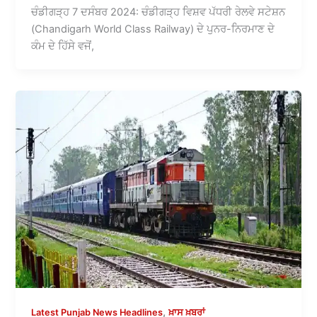
ਚੰਡੀਗੜ੍ਹ 7 ਦਸੰਬਰ 2024: ਚੰਡੀਗੜ੍ਹ ਵਿਸ਼ਵ ਪੱਧਰੀ ਰੇਲਵੇ ਸਟੇਸ਼ਨ
(Chandigarh World Class Railway) ਦੇ ਪੁਨਰ-ਨਿਰਮਾਣ ਦੇ
ਕੰਮ ਦੇ ਹਿੱਸੇ ਵਜੋਂ,
,
Latest Punjab News Headlines
ਖ਼ਾਸ ਖ਼ਬਰਾਂ