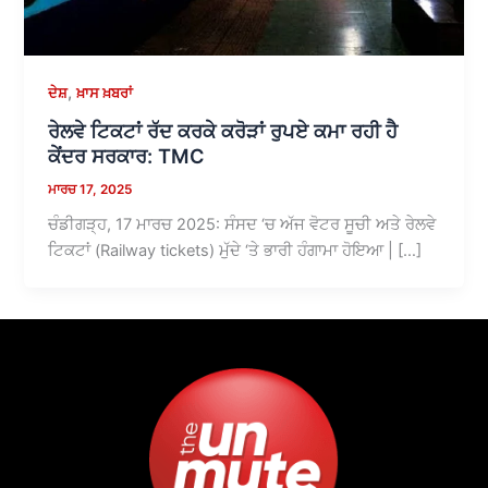
,
ਦੇਸ਼
ਖ਼ਾਸ ਖ਼ਬਰਾਂ
ਰੇਲਵੇ ਟਿਕਟਾਂ ਰੱਦ ਕਰਕੇ ਕਰੋੜਾਂ ਰੁਪਏ ਕਮਾ ਰਹੀ ਹੈ
ਕੇਂਦਰ ਸਰਕਾਰ: TMC
ਮਾਰਚ 17, 2025
ਚੰਡੀਗੜ੍ਹ, 17 ਮਾਰਚ 2025: ਸੰਸਦ ‘ਚ ਅੱਜ ਵੋਟਰ ਸੂਚੀ ਅਤੇ ਰੇਲਵੇ
ਟਿਕਟਾਂ (Railway tickets) ਮੁੱਦੇ ‘ਤੇ ਭਾਰੀ ਹੰਗਾਮਾ ਹੋਇਆ | […]