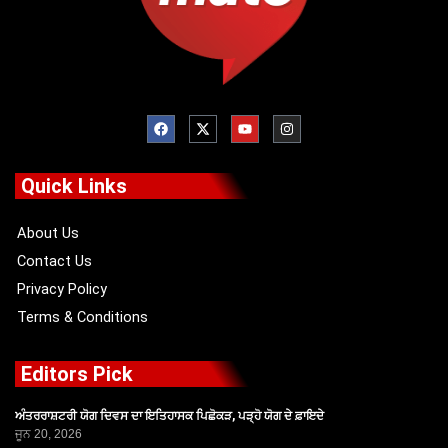
F
X
Y
I
a
-
o
n
c
t
u
s
e
w
t
t
b
i
u
a
o
t
b
g
Quick Links
o
t
e
r
k
e
a
r
m
About Us
Contact Us
Privacy Policy
Terms & Conditions
Editors Pick
ਅੰਤਰਰਾਸ਼ਟਰੀ ਯੋਗ ਦਿਵਸ ਦਾ ਇਤਿਹਾਸਕ ਪਿਛੋਕੜ, ਪੜ੍ਹੋ ਯੋਗ ਦੇ ਫ਼ਾਇਦੇ
ਜੂਨ 20, 2026