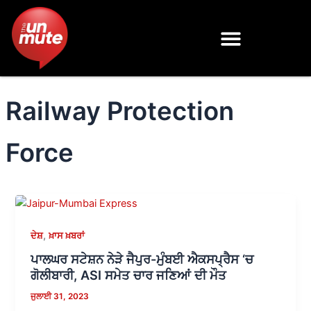
Skip
to
content
Railway Protection
Force
,
ਦੇਸ਼
ਖ਼ਾਸ ਖ਼ਬਰਾਂ
ਪਾਲਘਰ ਸਟੇਸ਼ਨ ਨੇੜੇ ਜੈਪੁਰ-ਮੁੰਬਈ ਐਕਸਪ੍ਰੈਸ ‘ਚ
ਗੋਲੀਬਾਰੀ, ASI ਸਮੇਤ ਚਾਰ ਜਣਿਆਂ ਦੀ ਮੌਤ
ਜੁਲਾਈ 31, 2023