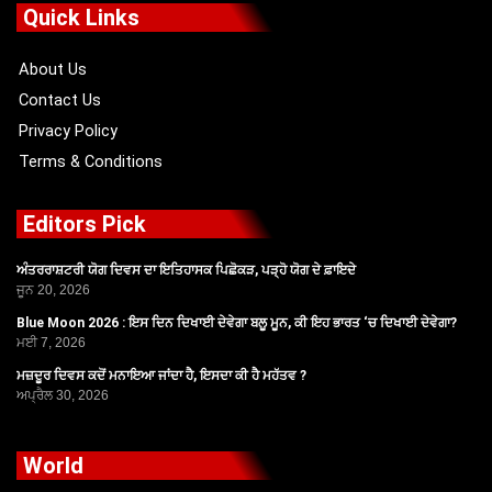
o
t
b
g
Quick Links
o
t
e
r
k
e
a
r
m
About Us
Contact Us
Privacy Policy
Terms & Conditions
Editors Pick
ਅੰਤਰਰਾਸ਼ਟਰੀ ਯੋਗ ਦਿਵਸ ਦਾ ਇਤਿਹਾਸਕ ਪਿਛੋਕੜ, ਪੜ੍ਹੋ ਯੋਗ ਦੇ ਫ਼ਾਇਦੇ
ਜੂਨ 20, 2026
Blue Moon 2026 : ਇਸ ਦਿਨ ਦਿਖਾਈ ਦੇਵੇਗਾ ਬਲੂ ਮੂਨ, ਕੀ ਇਹ ਭਾਰਤ ‘ਚ ਦਿਖਾਈ ਦੇਵੇਗਾ?
ਮਈ 7, 2026
ਮਜ਼ਦੂਰ ਦਿਵਸ ਕਦੋਂ ਮਨਾਇਆ ਜਾਂਦਾ ਹੈ, ਇਸਦਾ ਕੀ ਹੈ ਮਹੱਤਵ ?
ਅਪ੍ਰੈਲ 30, 2026
World