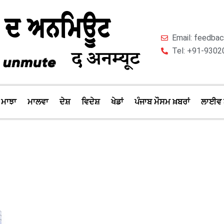
Email: feedb
Tel: +91-9302
ਮਾਝਾ
ਮਾਲਵਾ
ਦੇਸ਼
ਵਿਦੇਸ਼
ਖੇਡਾਂ
ਪੰਜਾਬ ਮੌਸਮ ਖ਼ਬਰਾਂ
ਲਾਈਵ 