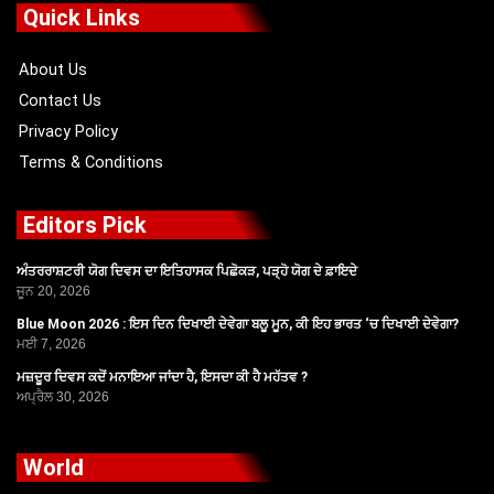
o
t
b
g
Quick Links
o
t
e
r
k
e
a
r
m
About Us
Contact Us
Privacy Policy
Terms & Conditions
Editors Pick
ਅੰਤਰਰਾਸ਼ਟਰੀ ਯੋਗ ਦਿਵਸ ਦਾ ਇਤਿਹਾਸਕ ਪਿਛੋਕੜ, ਪੜ੍ਹੋ ਯੋਗ ਦੇ ਫ਼ਾਇਦੇ
ਜੂਨ 20, 2026
Blue Moon 2026 : ਇਸ ਦਿਨ ਦਿਖਾਈ ਦੇਵੇਗਾ ਬਲੂ ਮੂਨ, ਕੀ ਇਹ ਭਾਰਤ ‘ਚ ਦਿਖਾਈ ਦੇਵੇਗਾ?
ਮਈ 7, 2026
ਮਜ਼ਦੂਰ ਦਿਵਸ ਕਦੋਂ ਮਨਾਇਆ ਜਾਂਦਾ ਹੈ, ਇਸਦਾ ਕੀ ਹੈ ਮਹੱਤਵ ?
ਅਪ੍ਰੈਲ 30, 2026
World