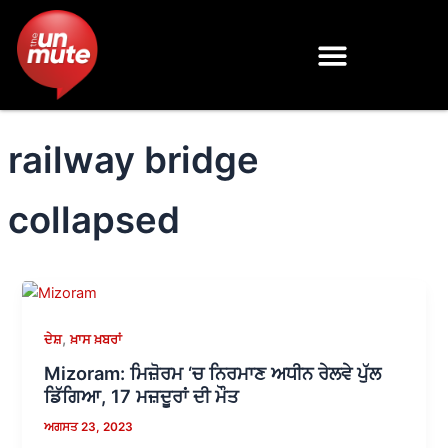
Skip
to
content
railway bridge
collapsed
,
ਦੇਸ਼
ਖ਼ਾਸ ਖ਼ਬਰਾਂ
Mizoram: ਮਿਜ਼ੋਰਮ ‘ਚ ਨਿਰਮਾਣ ਅਧੀਨ ਰੇਲਵੇ ਪੁੱਲ
ਡਿੱਗਿਆ, 17 ਮਜ਼ਦੂਰਾਂ ਦੀ ਮੌਤ
ਅਗਸਤ 23, 2023