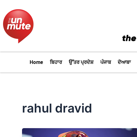
Skip
to
content
Home
ਬਿਹਾਰ
ਉੱਤਰ ਪ੍ਰਦੇਸ਼
ਪੰਜਾਬ
ਦੋਆਬਾ
rahul dravid