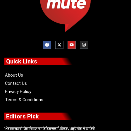
F
X
Y
I
a
-
o
n
c
t
u
s
e
w
t
t
b
i
u
a
o
t
b
g
Quick Links
o
t
e
r
k
e
a
r
m
About Us
Contact Us
Privacy Policy
Terms & Conditions
Editors Pick
ਅੰਤਰਰਾਸ਼ਟਰੀ ਯੋਗ ਦਿਵਸ ਦਾ ਇਤਿਹਾਸਕ ਪਿਛੋਕੜ, ਪੜ੍ਹੋ ਯੋਗ ਦੇ ਫ਼ਾਇਦੇ