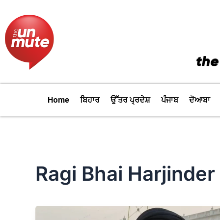
Skip
to
content
Home
ਬਿਹਾਰ
ਉੱਤਰ ਪ੍ਰਦੇਸ਼
ਪੰਜਾਬ
ਦੋਆਬਾ
Ragi Bhai Harjinder