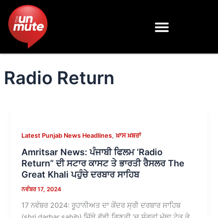
Skip
to
content
Radio Return
,
Latest Punjab News Headlines
ਖ਼ਾਸ ਖ਼ਬਰਾਂ
Amritsar News: ਪੰਜਾਬੀ ਫਿਲਮ ‘Radio
Return” ਦੀ ਸਟਾਰ ਕਾਸਟ ਤੇ ਭਾਰਤੀ ਰੈਸਲਰ The
Great Khali ਪਹੁੰਚੇ ਦਰਬਾਰ ਸਾਹਿਬ
ਨਵੰਬਰ 17, 2024
17 ਨਵੰਬਰ 2024: ਰੂਹਾਨੀਅਤ ਦਾ ਕੇਂਦਰ ਸ੍ਰੀ ਦਰਬਾਰ ਸਾਹਿਬ
(shri darbar sahib) ਜਿੱਥੇ ਵੱਡੀ ਗਿਣਤੀ ‘ਚ ਸੰਗਤਾਂ ਮੱਥਾ ਟੇਕ ਕੇ