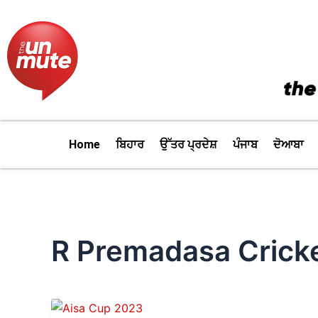
Skip
to
content
Home
ਬਿਹਾਰ
ਉੱਤਰ ਪ੍ਰਦੇਸ਼
ਪੰਜਾਬ
ਦੋਆਬਾ
R Premadasa Crick