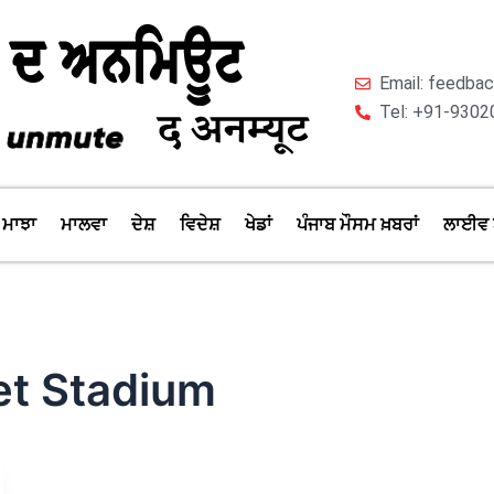
Email: feedb
Tel: +91-9302
ਮਾਝਾ
ਮਾਲਵਾ
ਦੇਸ਼
ਵਿਦੇਸ਼
ਖੇਡਾਂ
ਪੰਜਾਬ ਮੌਸਮ ਖ਼ਬਰਾਂ
ਲਾਈਵ 
et Stadium