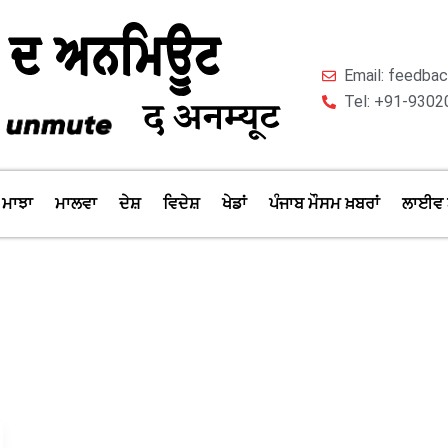
Email: feedb
Tel: +91-9302
ਮਾਝਾ
ਮਾਲਵਾ
ਦੇਸ਼
ਵਿਦੇਸ਼
ਖੇਡਾਂ
ਪੰਜਾਬ ਮੌਸਮ ਖ਼ਬਰਾਂ
ਲਾਈਵ 