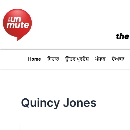
Skip
to
content
Home
ਬਿਹਾਰ
ਉੱਤਰ ਪ੍ਰਦੇਸ਼
ਪੰਜਾਬ
ਦੋਆਬਾ
Quincy Jones