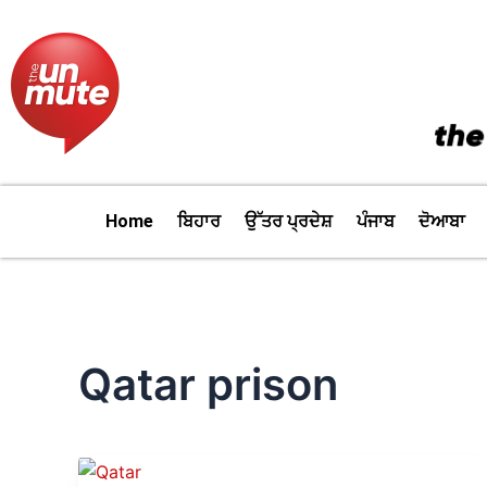
Skip
to
content
Home
ਬਿਹਾਰ
ਉੱਤਰ ਪ੍ਰਦੇਸ਼
ਪੰਜਾਬ
ਦੋਆਬਾ
Qatar prison