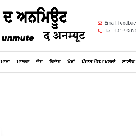
Email: feedb
Tel: +91-9302
ਮਾਝਾ
ਮਾਲਵਾ
ਦੇਸ਼
ਵਿਦੇਸ਼
ਖੇਡਾਂ
ਪੰਜਾਬ ਮੌਸਮ ਖ਼ਬਰਾਂ
ਲਾਈਵ 