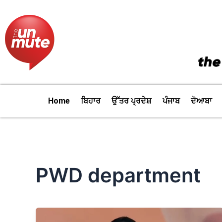
Skip
to
content
Home
ਬਿਹਾਰ
ਉੱਤਰ ਪ੍ਰਦੇਸ਼
ਪੰਜਾਬ
ਦੋਆਬਾ
PWD department