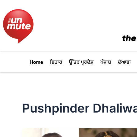
Skip
to
content
Home
ਬਿਹਾਰ
ਉੱਤਰ ਪ੍ਰਦੇਸ਼
ਪੰਜਾਬ
ਦੋਆਬਾ
Pushpinder Dhaliwa