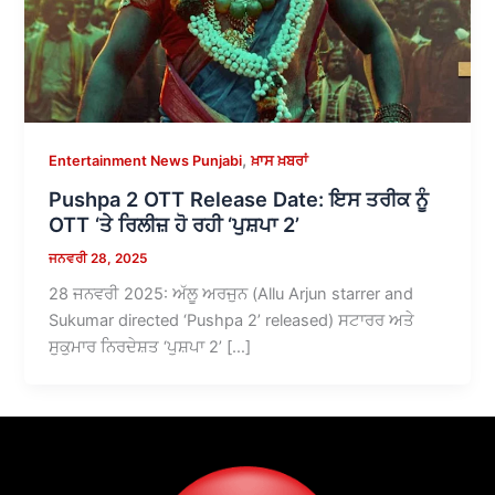
,
Entertainment News Punjabi
ਖ਼ਾਸ ਖ਼ਬਰਾਂ
Pushpa 2 OTT Release Date: ਇਸ ਤਰੀਕ ਨੂੰ
OTT ‘ਤੇ ਰਿਲੀਜ਼ ਹੋ ਰਹੀ ‘ਪੁਸ਼ਪਾ 2’
ਜਨਵਰੀ 28, 2025
28 ਜਨਵਰੀ 2025: ਅੱਲੂ ਅਰਜੁਨ (Allu Arjun starrer and
Sukumar directed ‘Pushpa 2’ released) ਸਟਾਰਰ ਅਤੇ
ਸੁਕੁਮਾਰ ਨਿਰਦੇਸ਼ਤ ‘ਪੁਸ਼ਪਾ 2’ […]