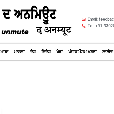
Email: feedb
Tel: +91-9302
ਮਾਝਾ
ਮਾਲਵਾ
ਦੇਸ਼
ਵਿਦੇਸ਼
ਖੇਡਾਂ
ਪੰਜਾਬ ਮੌਸਮ ਖ਼ਬਰਾਂ
ਲਾਈਵ 