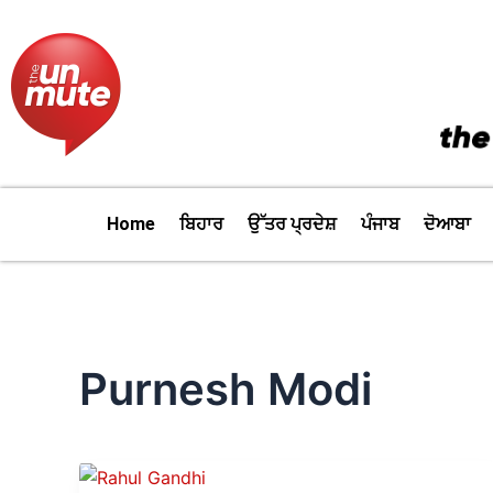
Skip
to
content
Home
ਬਿਹਾਰ
ਉੱਤਰ ਪ੍ਰਦੇਸ਼
ਪੰਜਾਬ
ਦੋਆਬਾ
Purnesh Modi