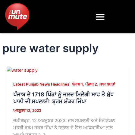
Skip
to
content
pure water supply
,
,
,
Latest Punjab News Headlines
ਪੰਜਾਬ 1
ਪੰਜਾਬ 2
ਖ਼ਾਸ ਖ਼ਬਰਾਂ
ਪੰਜਾਬ ਦੇ 1718 ਪਿੰਡਾਂ ਨੂੰ ਜਲਦ ਮਿਲੇਗੀ ਸਾਫ ਤੇ ਸ਼ੁੱਧ
ਪਾਣੀ ਦੀ ਸਪਲਾਈ: ਬ੍ਰਮ ਸ਼ੰਕਰ ਜਿੰਪਾ
ਅਕਤੂਬਰ 12, 2023
ਚੰਡੀਗੜ੍ਹ, 12 ਅਕਤੂਬਰ 2023: ਜਲ ਸਪਲਾਈ ਅਤੇ ਸੈਨੀਟੇਸ਼ਨ
ਮੰਤਰੀ ਬ੍ਰਮ ਸ਼ੰਕਰ ਜਿੰਪਾ ਨੇ ਵਿਭਾਗ ਦੇ ਉੱਚ ਅਧਿਕਾਰੀਆਂ ਨਾਲ
ਆਪਣੇ ਦਫਤਰ […]