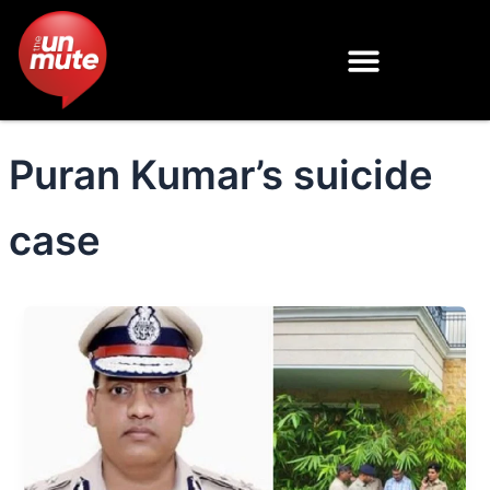
Skip
to
content
Puran Kumar’s suicide
case