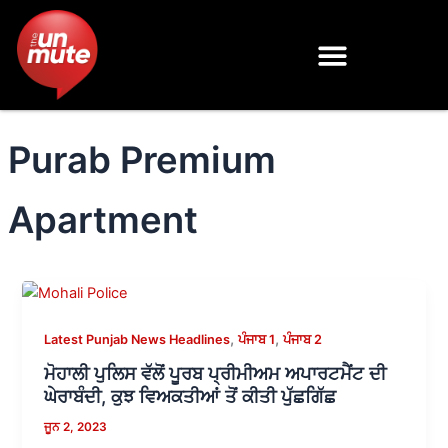
Skip
to
content
Purab Premium
Apartment
,
,
Latest Punjab News Headlines
ਪੰਜਾਬ 1
ਪੰਜਾਬ 2
ਮੋਹਾਲੀ ਪੁਲਿਸ ਵੱਲੋਂ ਪੂਰਬ ਪ੍ਰੀਮੀਅਮ ਅਪਾਰਟਮੈਂਟ ਦੀ
ਘੇਰਾਬੰਦੀ, ਕੁਝ ਵਿਅਕਤੀਆਂ ਤੋਂ ਕੀਤੀ ਪੁੱਛਗਿੱਛ
ਜੂਨ 2, 2023