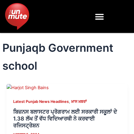
Skip
to
content
Punjaqb Government
school
,
Latest Punjab News Headlines
ਖ਼ਾਸ ਖ਼ਬਰਾਂ
ਬਿਜ਼ਨਸ ਬਲਾਸਟਰ ਪ੍ਰੋਗਰਾਮ ਲਈ ਸਰਕਾਰੀ ਸਕੂਲਾਂ ਦੇ
1.38 ਲੱਖ ਤੋਂ ਵੱਧ ਵਿਦਿਆਰਥੀ ਨੇ ਕਰਵਾਈ
ਰਜਿਸਟ੍ਰੇਸ਼ਨ