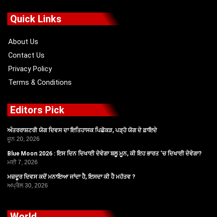
e
w
t
t
b
i
u
a
o
t
b
g
Quick Links
o
t
e
r
k
e
a
r
m
About Us
Contact Us
Privacy Policy
Terms & Conditions
Editors Pick
ਅੰਤਰਰਾਸ਼ਟਰੀ ਯੋਗ ਦਿਵਸ ਦਾ ਇਤਿਹਾਸਕ ਪਿਛੋਕੜ, ਪੜ੍ਹੋ ਯੋਗ ਦੇ ਫ਼ਾਇਦੇ
ਜੂਨ 20, 2026
Blue Moon 2026 : ਇਸ ਦਿਨ ਦਿਖਾਈ ਦੇਵੇਗਾ ਬਲੂ ਮੂਨ, ਕੀ ਇਹ ਭਾਰਤ ‘ਚ ਦਿਖਾਈ ਦੇਵੇਗਾ?
ਮਈ 7, 2026
ਮਜ਼ਦੂਰ ਦਿਵਸ ਕਦੋਂ ਮਨਾਇਆ ਜਾਂਦਾ ਹੈ, ਇਸਦਾ ਕੀ ਹੈ ਮਹੱਤਵ ?
ਅਪ੍ਰੈਲ 30, 2026
World