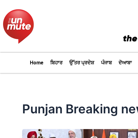
Skip
to
content
Home
ਬਿਹਾਰ
ਉੱਤਰ ਪ੍ਰਦੇਸ਼
ਪੰਜਾਬ
ਦੋਆਬਾ
Punjan Breaking n