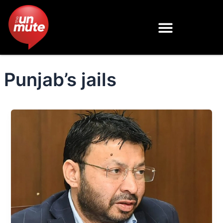
Skip
to
content
Punjab’s jails