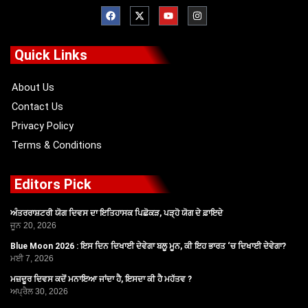
F
X
Y
I
a
-
o
n
c
t
u
s
e
w
t
t
b
i
u
a
o
t
b
g
Quick Links
o
t
e
r
k
e
a
r
m
About Us
Contact Us
Privacy Policy
Terms & Conditions
Editors Pick
ਅੰਤਰਰਾਸ਼ਟਰੀ ਯੋਗ ਦਿਵਸ ਦਾ ਇਤਿਹਾਸਕ ਪਿਛੋਕੜ, ਪੜ੍ਹੋ ਯੋਗ ਦੇ ਫ਼ਾਇਦੇ
ਜੂਨ 20, 2026
Blue Moon 2026 : ਇਸ ਦਿਨ ਦਿਖਾਈ ਦੇਵੇਗਾ ਬਲੂ ਮੂਨ, ਕੀ ਇਹ ਭਾਰਤ ‘ਚ ਦਿਖਾਈ ਦੇਵੇਗਾ?
ਮਈ 7, 2026
ਮਜ਼ਦੂਰ ਦਿਵਸ ਕਦੋਂ ਮਨਾਇਆ ਜਾਂਦਾ ਹੈ, ਇਸਦਾ ਕੀ ਹੈ ਮਹੱਤਵ ?
ਅਪ੍ਰੈਲ 30, 2026