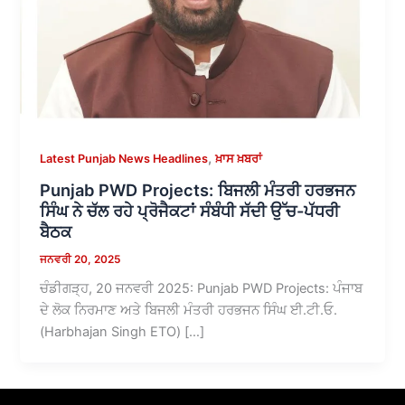
,
Latest Punjab News Headlines
ਖ਼ਾਸ ਖ਼ਬਰਾਂ
Punjab PWD Projects: ਬਿਜਲੀ ਮੰਤਰੀ ਹਰਭਜਨ
ਸਿੰਘ ਨੇ ਚੱਲ ਰਹੇ ਪ੍ਰੋਜੈਕਟਾਂ ਸੰਬੰਧੀ ਸੱਦੀ ਉੱਚ-ਪੱਧਰੀ
ਬੈਠਕ
ਜਨਵਰੀ 20, 2025
ਚੰਡੀਗੜ੍ਹ, 20 ਜਨਵਰੀ 2025: Punjab PWD Projects: ਪੰਜਾਬ
ਦੇ ਲੋਕ ਨਿਰਮਾਣ ਅਤੇ ਬਿਜਲੀ ਮੰਤਰੀ ਹਰਭਜਨ ਸਿੰਘ ਈ.ਟੀ.ਓ.
(Harbhajan Singh ETO) […]