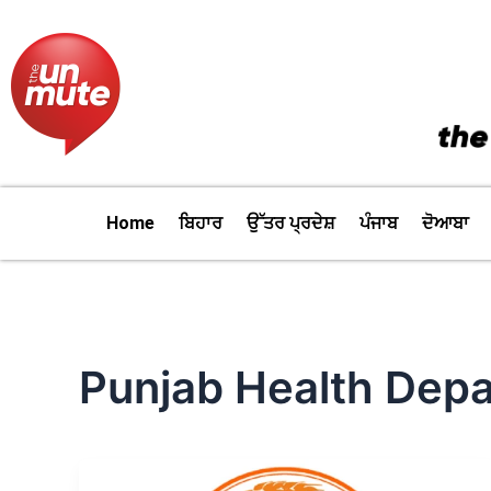
Skip
to
content
Home
ਬਿਹਾਰ
ਉੱਤਰ ਪ੍ਰਦੇਸ਼
ਪੰਜਾਬ
ਦੋਆਬਾ
Punjab Health Dep