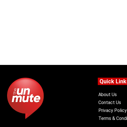
Quick Link
About Us
Contact Us
Privacy Policy
Terms & Condi
F
X
Y
I