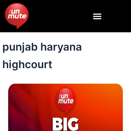
Skip
to
content
punjab haryana
highcourt