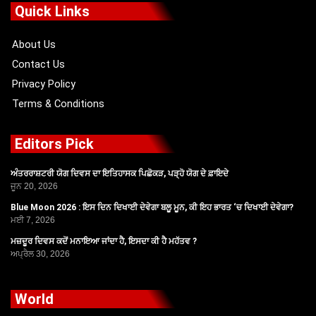
o
t
b
g
Quick Links
o
t
e
r
k
e
a
r
m
About Us
Contact Us
Privacy Policy
Terms & Conditions
Editors Pick
ਅੰਤਰਰਾਸ਼ਟਰੀ ਯੋਗ ਦਿਵਸ ਦਾ ਇਤਿਹਾਸਕ ਪਿਛੋਕੜ, ਪੜ੍ਹੋ ਯੋਗ ਦੇ ਫ਼ਾਇਦੇ
ਜੂਨ 20, 2026
Blue Moon 2026 : ਇਸ ਦਿਨ ਦਿਖਾਈ ਦੇਵੇਗਾ ਬਲੂ ਮੂਨ, ਕੀ ਇਹ ਭਾਰਤ ‘ਚ ਦਿਖਾਈ ਦੇਵੇਗਾ?
ਮਈ 7, 2026
ਮਜ਼ਦੂਰ ਦਿਵਸ ਕਦੋਂ ਮਨਾਇਆ ਜਾਂਦਾ ਹੈ, ਇਸਦਾ ਕੀ ਹੈ ਮਹੱਤਵ ?
ਅਪ੍ਰੈਲ 30, 2026
World