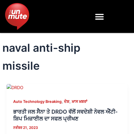
Skip
to
content
naval anti-ship
missile
,
,
Auto Technology Breaking
ਦੇਸ਼
ਖ਼ਾਸ ਖ਼ਬਰਾਂ
ਭਾਰਤੀ ਜਲ ਸੈਨਾ ਤੇ DRDO ਵੱਲੋਂ ਸਵਦੇਸ਼ੀ ਨੇਵਲ ਐਂਟੀ-
ਸ਼ਿਪ ਮਿਜ਼ਾਈਲ ਦਾ ਸਫਲ ਪ੍ਰੀਖਣ
ਨਵੰਬਰ 21, 2023