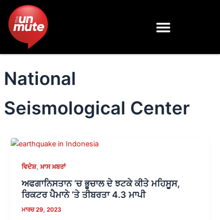
Skip
to
content
National
Seismological Center
,
ਵਿਦੇਸ਼
ਖ਼ਾਸ ਖ਼ਬਰਾਂ
ਅਫਗਾਨਿਸਤਾਨ ‘ਚ ਭੂਚਾਲ ਦੇ ਝਟਕੇ ਕੀਤੇ ਮਹਿਸੂਸ,
ਰਿਕਟਰ ਪੈਮਾਨੇ ‘ਤੇ ਤੀਬਰਤਾ 4.3 ਮਾਪੀ
ਮਾਰਚ 29, 2023